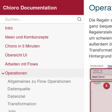
Opera
Chioro Documentation
Search
Die Regeln 
ganz bequem 
Suchen...
Intro
Regelerstel
Ideen und Kernkonzepte
um schwieri
außerdem die
Chioro in 5 Minuten
Transformat
Übersicht UI
Hintergrund
Arbeiten mit Flows
Operationen
Allgemeines zu Flow Operationen
Datenquelle
Datenziel
Transformation
Join