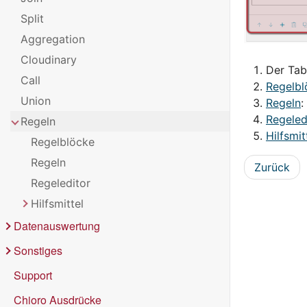
Split
Aggregation
Cloudinary
Der Tab
Call
Regelbl
Union
Regeln
:
Regeled
Regeln
Hilfsmit
Regelblöcke
Regeln
Zurück
Regeleditor
Hilfsmittel
Werkzeug
Datenauswertung
Attribute
$
Vergleich
Sonstiges
$$
Suche
Datentabellen
Support
beginntMit
Daten
Werkzeuge
Chioro Ausdrücke
beginntMitZahl