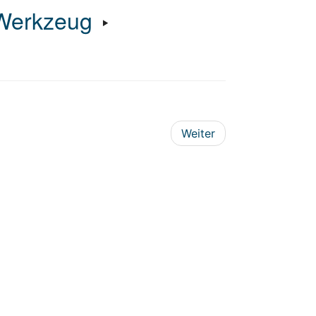
Werkzeug
‣
Weiter