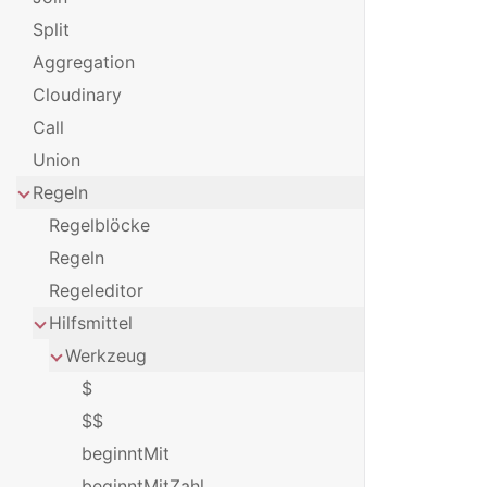
Split
Aggregation
Cloudinary
Call
Union
Regeln
Regelblöcke
Regeln
Regeleditor
Hilfsmittel
Werkzeug
$
$$
beginntMit
beginntMitZahl