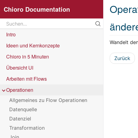
Opera
Chioro Documentation
Search
änder
Suchen...
Intro
Wandelt de
Ideen und Kernkonzepte
Chioro in 5 Minuten
Zurück
Übersicht UI
Arbeiten mit Flows
Operationen
Allgemeines zu Flow Operationen
Datenquelle
Datenziel
Transformation
Join