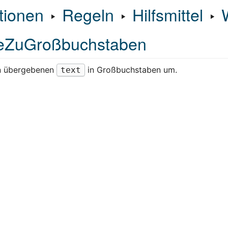
tionen
‣
Regeln
‣
Hilfsmittel
‣
eZuGroßbuchstaben
n übergebenen
in Großbuchstaben um.
text