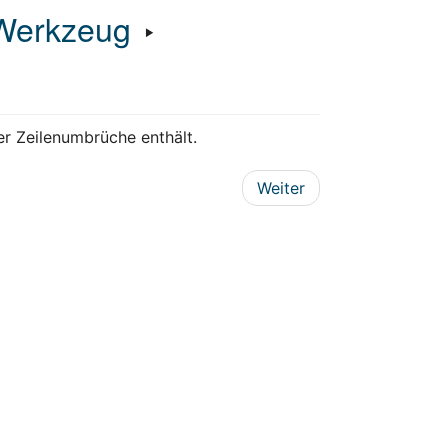
Werkzeug
‣
er Zeilenumbrüche enthält.
Weiter