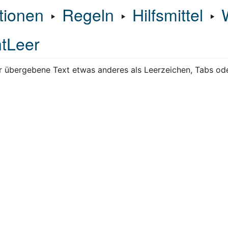
tionen
‣
Regeln
‣
Hilfsmittel
‣
htLeer
er übergebene Text etwas anderes als Leerzeichen, Tabs od