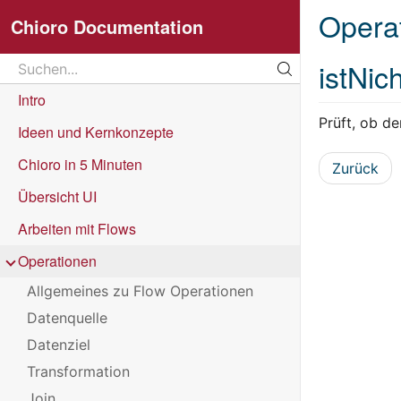
Opera
Chioro Documentation
Search
istNic
Suchen...
Intro
Prüft, ob d
Ideen und Kernkonzepte
Chioro in 5 Minuten
Zurück
Übersicht UI
Arbeiten mit Flows
Operationen
Allgemeines zu Flow Operationen
Datenquelle
Datenziel
Transformation
Join