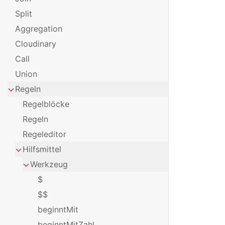
Split
Aggregation
Cloudinary
Call
Union
Regeln
Regelblöcke
Regeln
Regeleditor
Hilfsmittel
Werkzeug
$
$$
beginntMit
beginntMitZahl