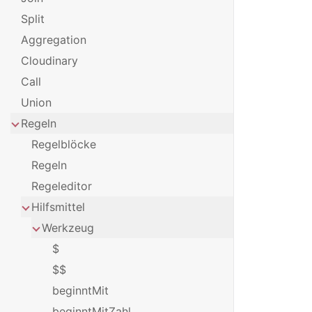
Split
Aggregation
Cloudinary
Call
Union
Regeln
Regelblöcke
Regeln
Regeleditor
Hilfsmittel
Werkzeug
$
$$
beginntMit
beginntMitZahl