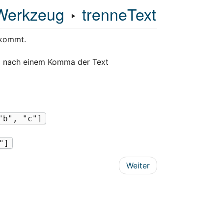
Werkzeug
‣
trenneText
kommt.
g nach einem Komma der Text
"b", "c"]
"]
Weiter