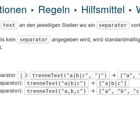
tionen
‣
Regeln
‣
Hilfsmittel
‣
n
an den jeweiligen Stellen wo ein
vor
text
separator
lls kein
angegeben wird, wird standardmäßi
separator
t.
parator
):
→
|
trenneText("a|b|c", "|")
["a", 
eparator):
→
trenneText("a|b|c")
["a|b|c"]
eparator):
→
trenneText("a,b,c")
["a", "b", "c