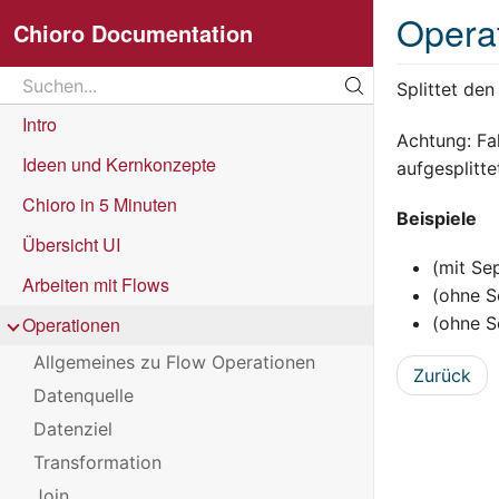
Opera
Chioro Documentation
Search
Splittet de
Suchen...
Intro
Achtung: Fa
Ideen und Kernkonzepte
aufgesplitte
Chioro in 5 Minuten
Beispiele
Übersicht UI
(mit Se
Arbeiten mit Flows
(ohne S
Operationen
(ohne S
Allgemeines zu Flow Operationen
Zurück
Datenquelle
Datenziel
Transformation
Join